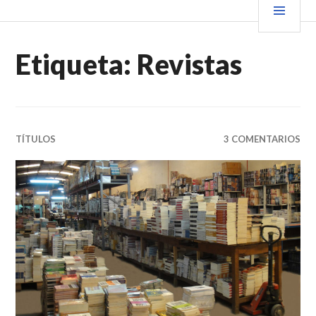
Saltar
PRIN
VENDER+LIBROS NOTICIAS
al
contenido.
Etiqueta:
Revistas
TÍTULOS
3 COMENTARIOS