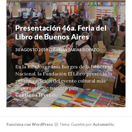
Presentación 46a. Feria del
Libro de Buenos Aires
30 AGOSTO 2019
HERNÁN FARÍAS DOPAZO
En la sala Jorge Luis Borges de la Biblioteca
Nacional, la Fundación El Libro presentó la
próxima edición del evento cultural más
importante de nuestro país. …
Presentación 46a. Feria del Li
Continúa leyendo
Funciona con WordPress
Tema: Gazette por
Automattic
.