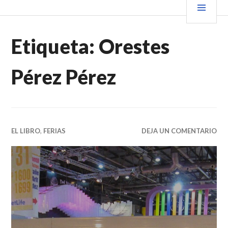
Saltar
PRIN
VENDER+LIBROS NOTICIAS
al
contenido.
Etiqueta:
Orestes
Pérez Pérez
EL LIBRO
,
FERIAS
DEJA UN COMENTARIO