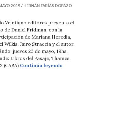
MAYO 2019
HERNÁN FARÍAS DOPAZO
lo Veintiuno editores presenta el
ro de Daniel Fridman, con la
ticipación de Mariana Heredia,
el Wilkis, Jairo Straccia y el autor.
ndo: jueves 23 de mayo, 19hs.
nde: Libros del Pasaje, Thames
Presentación: El sueño de vivi
62 (CABA)
Continúa leyendo
olución, de Aldo Marchesi