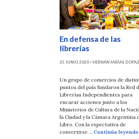
T
I
C
I
En defensa de las
A
librerías
S
25 JUNIO 2020
HERNÁN FARÍAS DOPA
Un grupo de comercios de distin
puntos del país fundaron la Red 
Librerías Independientes para
encarar acciones junto a los
Ministerios de Cultura de la Naci
la Ciudad y la Cámara Argentina 
Libro. Con la expectativa de
convertirse …
Continúa leyendo