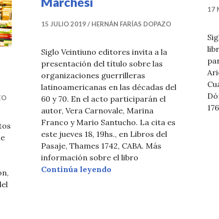
Marchesi
17 
15 JULIO 2019
HERNÁN FARÍAS DOPAZO
Sig
lib
Siglo Veintiuno editores invita a la
par
presentación del título sobre las
Ari
organizaciones guerrilleras
Cuá
latinoamericanas en las décadas del
Dó
ZO
60 y 70. En el acto participarán el
17
autor, Vera Carnovale, Marina
Franco y Mario Santucho. La cita es
tos
este jueves 18, 19hs., en Libros del
de
Pasaje, Thames 1742, CABA. Más
información sobre el libro
Presentación: Hacer la rev
Continúa leyendo
ón,
del
En defensa de las librerías