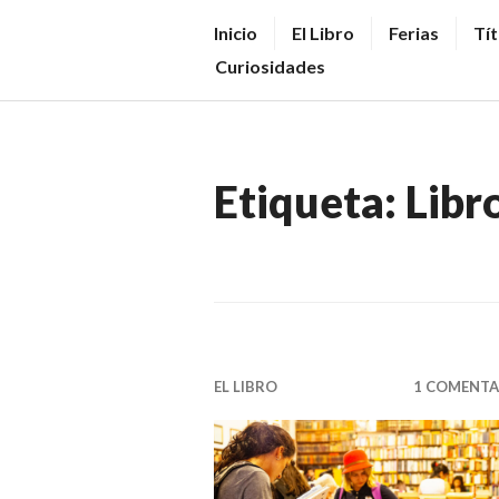
Saltar
V
Inicio
El Libro
Ferias
Tít
al
E
Curiosidades
contenido.
N
D
E
Etiqueta:
Libr
R
+
LI
B
R
O
EL LIBRO
1 COMENTA
S
N
O