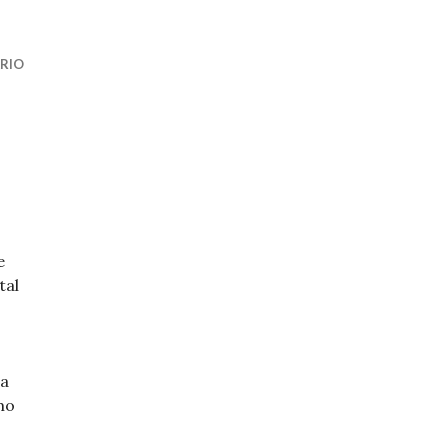
RIO
e
tal
na
mo