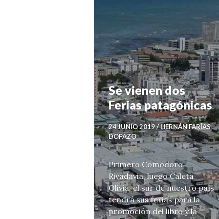
T
I
C
I
A
S
Se vienen dos
Ferias patagónicas
24 JUNIO 2019
HERNÁN FARÍAS
DOPAZO
Primero Comodoro
Rivadavia, luego Caleta
Olivia, el sur de nuestro país
tendrá sus ferias para la
promoción del libro y la