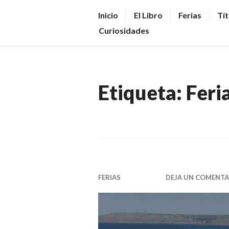
Saltar
V
Inicio
El Libro
Ferias
Tít
al
E
Curiosidades
contenido.
N
D
E
Etiqueta:
Feri
R
+
LI
B
R
O
FERIAS
DEJA UN COMENTA
S
N
O