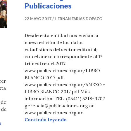
Publicaciones
22 MAYO 2017
HERNÁN FARÍAS DOPAZO
Desde esta entidad nos envían la
nueva edición de los datos
estadísticos del sector editorial,
con el anexo correspondiente al 1º
trimestre del 2017.
www.publicaciones.org.ar/LIBRO
BLANCO 2017.pdf
cer
www.publicaciones.org.ar/ANEXO –
sta
LIBRO BLANCO 2017.pdf Más
información: TEL. (05411) 5218-9707
 de
gerencia@publicaciones.org.ar
 de
www.publicaciones.org.ar
Libro blanco 2017 de la Cá
Continúa leyendo
Sobre el público de la Feria de Buenos Aires
o