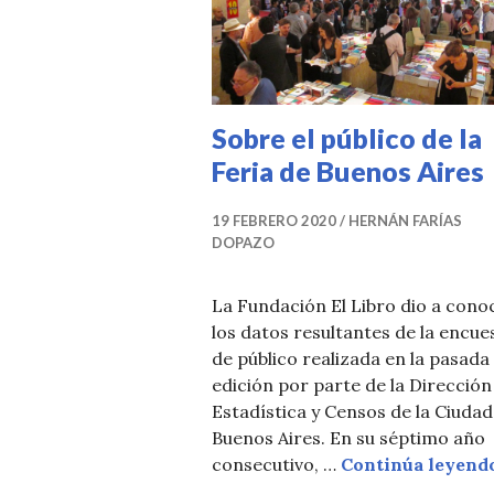
T
I
C
I
Sobre el público de la
A
Feria de Buenos Aires
S
19 FEBRERO 2020
HERNÁN FARÍAS
DOPAZO
La Fundación El Libro dio a cono
los datos resultantes de la encue
de público realizada en la pasada
edición por parte de la Dirección
Estadística y Censos de la Ciudad
Buenos Aires. En su séptimo año
consecutivo, …
Continúa leyend