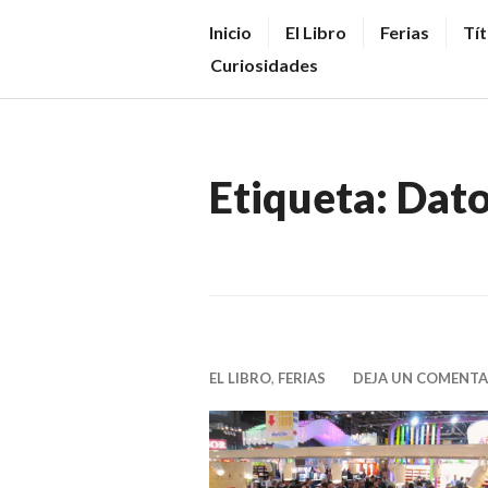
Saltar
V
Inicio
El Libro
Ferias
Tít
al
E
Curiosidades
contenido.
N
D
E
Etiqueta:
Dato
R
+
LI
B
R
O
EL LIBRO
,
FERIAS
DEJA UN COMENTA
S
N
O