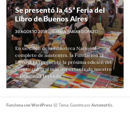
Se presentó la 45ª Feria del
Libro de Buenos Aires
30 AGOSTO 2018
HERNÁN FARÍAS DOPAZO
En un salón de la Biblioteca Nacional
completo de asistentes, la Fundación El
Libro (FEL) presentó la próxima edición del
evento cultural más importante de nuestro
Se presentó la 45ª Feria del 
…
Continúa leyendo
Funciona con WordPress
Tema: Gazette por
Automattic
.