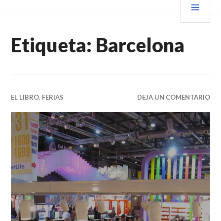
Saltar
PRIN
VENDER+LIBROS NOTICIAS
al
contenido.
Etiqueta:
Barcelona
EL LIBRO
,
FERIAS
DEJA UN COMENTARIO