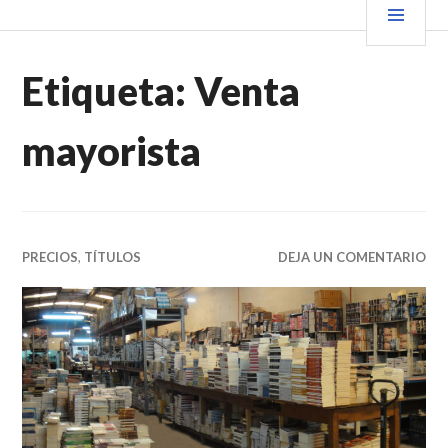
Saltar
PRIN
VENDER+LIBROS NOTICIAS
al
contenido.
Etiqueta:
Venta
mayorista
PRECIOS
,
TÍTULOS
DEJA UN COMENTARIO