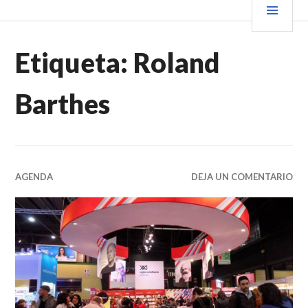
Saltar
PRIN
VENDER+LIBROS NOTICIAS
al
contenido.
Etiqueta:
Roland
Barthes
AGENDA
DEJA UN COMENTARIO