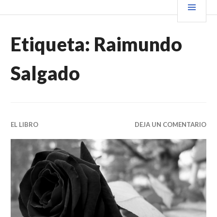
Saltar
PRIN
VENDER+LIBROS NOTICIAS
al
contenido.
Etiqueta:
Raimundo
Salgado
EL LIBRO
DEJA UN COMENTARIO