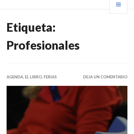
Saltar
PRIN
VENDER+LIBROS NOTICIAS
al
contenido.
Etiqueta:
Profesionales
AGENDA
,
EL LIBRO
,
FERIAS
DEJA UN COMENTARIO