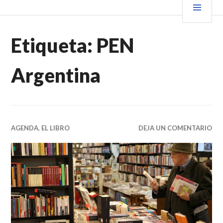
Saltar
PRIN
VENDER+LIBROS NOTICIAS
al
contenido.
Etiqueta:
PEN
Argentina
AGENDA
,
EL LIBRO
DEJA UN COMENTARIO