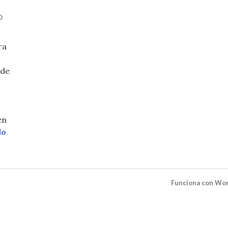
O
ra
 de
en
Las leyes del libre mercado
do
Funciona con Wo