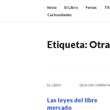
Saltar
V
Inicio
El Libro
Ferias
Tít
al
E
Curiosidades
contenido.
N
D
E
Etiqueta:
Otra
R
+
LI
B
R
O
EL LIBRO
DEJA UN COMENTA
S
N
Las leyes del libre
O
mercado