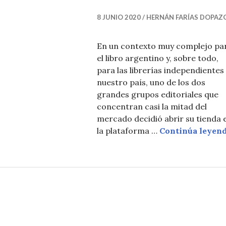
T
I
8 JUNIO 2020
HERNÁN FARÍAS DOPAZ
C
I
En un contexto muy complejo pa
el libro argentino y, sobre todo,
A
para las librerías independientes
S
nuestro país, uno de los dos
grandes grupos editoriales que
concentran casi la mitad del
mercado decidió abrir su tienda 
la plataforma …
Continúa leyen