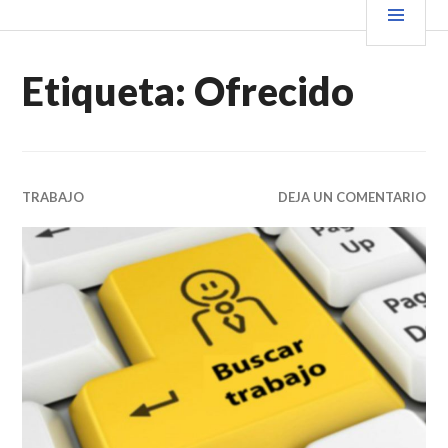
Saltar
PRIN
VENDER+LIBROS NOTICIAS
al
contenido.
Etiqueta:
Ofrecido
TRABAJO
DEJA UN COMENTARIO