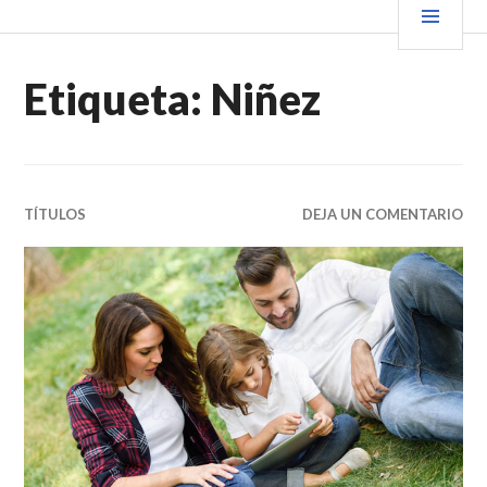
Saltar
PRIN
VENDER+LIBROS NOTICIAS
al
contenido.
Etiqueta:
Niñez
TÍTULOS
DEJA UN COMENTARIO