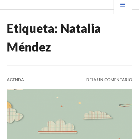
Saltar
PRIN
VENDER+LIBROS NOTICIAS
al
contenido.
Etiqueta:
Natalia
Méndez
AGENDA
DEJA UN COMENTARIO