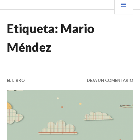
Saltar
PRIN
VENDER+LIBROS NOTICIAS
al
contenido.
Etiqueta:
Mario
Méndez
EL LIBRO
DEJA UN COMENTARIO