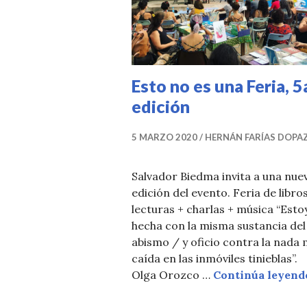
T
I
C
I
Esto no es una Feria, 5
A
edición
S
5 MARZO 2020
HERNÁN FARÍAS DOPA
Salvador Biedma invita a una nue
edición del evento. Feria de libro
lecturas + charlas + música “Esto
hecha con la misma sustancia del
abismo / y oficio contra la nada 
caída en las inmóviles tinieblas”.
Olga Orozco …
Continúa leyend