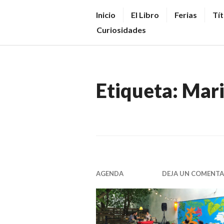
Saltar
V
Inicio
El Libro
Ferias
Tít
al
E
Curiosidades
contenido.
N
D
E
Etiqueta:
Mari
R
+
LI
B
R
O
AGENDA
DEJA UN COMENTA
S
N
O