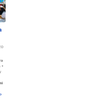
a
ZO
va
s +
y
mi
Esto no es una Feria, 5a edición
o