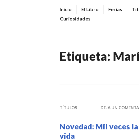
Saltar
V
Inicio
El Libro
Ferias
Tít
al
E
Curiosidades
contenido.
N
D
E
Etiqueta:
Marí
R
+
LI
B
R
O
TÍTULOS
DEJA UN COMENTA
S
N
Novedad: Mil veces la
O
vida