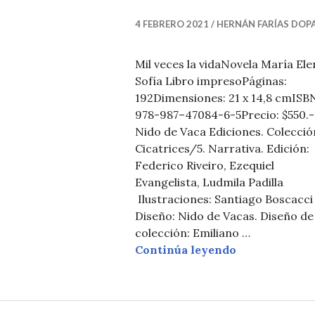
T
I
4 FEBRERO 2021
HERNÁN FARÍAS DOP
C
I
Mil veces la vidaNovela María Ele
Sofía Libro impresoPáginas:
A
192Dimensiones: 21 x 14,8 cmISB
S
978-987–47084-6-5Precio: $550.-
Nido de Vaca Ediciones. Colecció
Cicatrices/5. Narrativa. Edición:
Federico Riveiro, Ezequiel
Evangelista, Ludmila Padilla
Ilustraciones: Santiago Boscacc
Diseño: Nido de Vacas. Diseño de 
colección: Emiliano …
Novedad: Mil 
Continúa leyendo