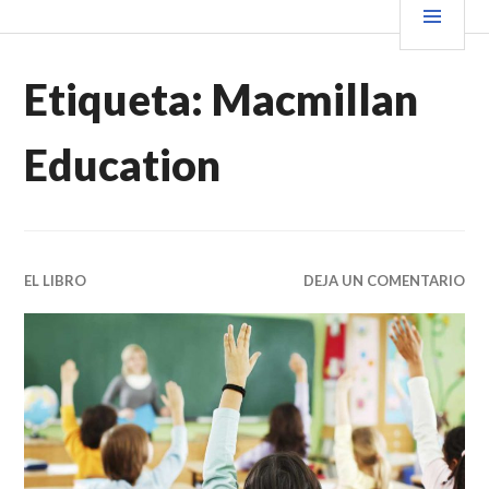
Saltar
PRIN
VENDER+LIBROS NOTICIAS
al
contenido.
Etiqueta:
Macmillan
Education
EL LIBRO
DEJA UN COMENTARIO