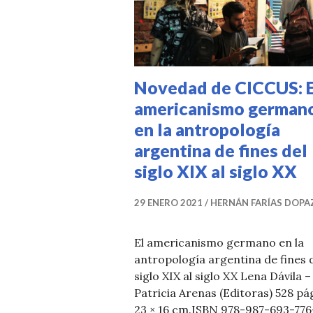
T
I
C
I
Novedad de CICCUS: E
A
americanismo german
S
en la antropología
argentina de fines del
siglo XIX al siglo XX
29 ENERO 2021
HERNÁN FARÍAS DOPA
El americanismo germano en la
antropología argentina de fines 
siglo XIX al siglo XX Lena Dávila –
Patricia Arenas (Editoras) 528 pág
23 × 16 cm.ISBN 978-987-693-776