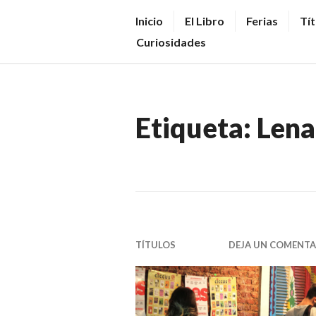
Saltar
V
Inicio
El Libro
Ferias
Tít
al
E
Curiosidades
contenido.
N
D
E
Etiqueta:
Lena
R
+
LI
B
R
O
TÍTULOS
DEJA UN COMENTA
S
N
O