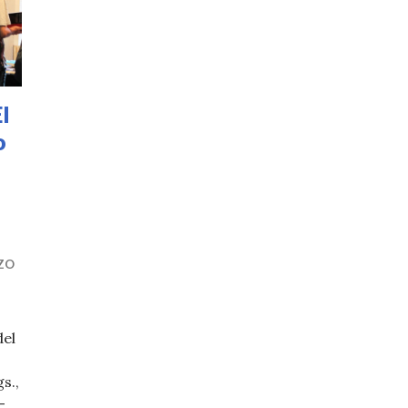
l
o
ZO
del
s.,
-