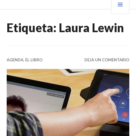
Saltar
PRIN
VENDER+LIBROS NOTICIAS
al
contenido.
Etiqueta:
Laura Lewin
AGENDA
,
EL LIBRO
DEJA UN COMENTARIO