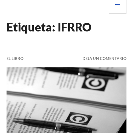
Saltar
PRIN
VENDER+LIBROS NOTICIAS
al
contenido.
Etiqueta:
IFRRO
EL LIBRO
DEJA UN COMENTARIO