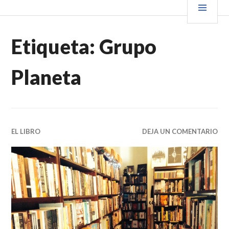
Saltar
PRIN
VENDER+LIBROS NOTICIAS
al
contenido.
Etiqueta:
Grupo
Planeta
EL LIBRO
DEJA UN COMENTARIO