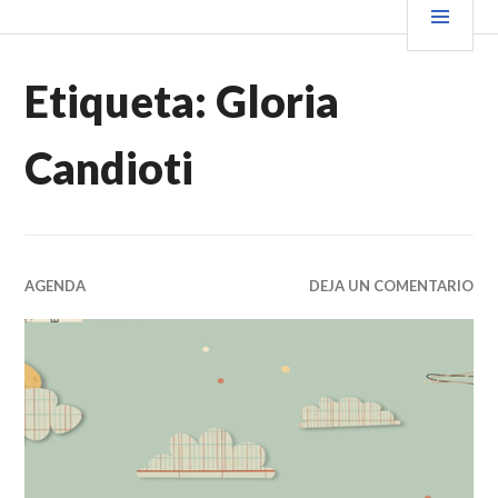
Saltar
PRIN
VENDER+LIBROS NOTICIAS
al
contenido.
Etiqueta:
Gloria
Candioti
AGENDA
DEJA UN COMENTARIO