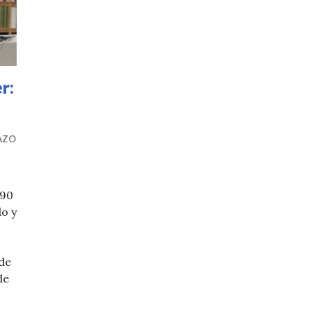
r:
AZO
 90
o y
 de
de
ge Steiner: Obras destacadas