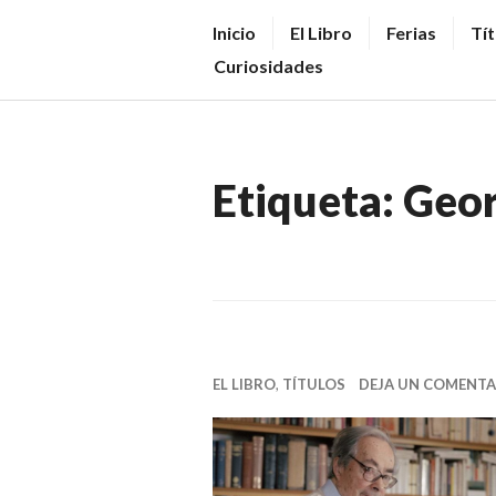
Saltar
V
Inicio
El Libro
Ferias
Tít
al
E
Curiosidades
contenido.
N
D
E
Etiqueta:
Geor
R
+
LI
B
R
O
EL LIBRO
,
TÍTULOS
DEJA UN COMENTA
S
N
O