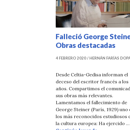
T
I
C
I
Falleció George Steine
A
Obras destacadas
S
4 FEBRERO 2020
HERNÁN FARÍAS DOP
Desde Celtia-Gedisa informan el
deceso del escritor francés a los
años. Compartimos el comunicad
sus obras más relevantes.
Lamentamos el fallecimiento de
George Steiner (París, 1929) uno
los más reconocidos estudiosos 
la cultura europea: Ha ejercido …
Falleció Geor