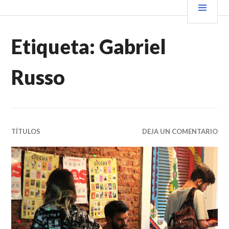
Saltar
PRIN
VENDER+LIBROS NOTICIAS
al
contenido.
Etiqueta:
Gabriel
Russo
TÍTULOS
DEJA UN COMENTARIO