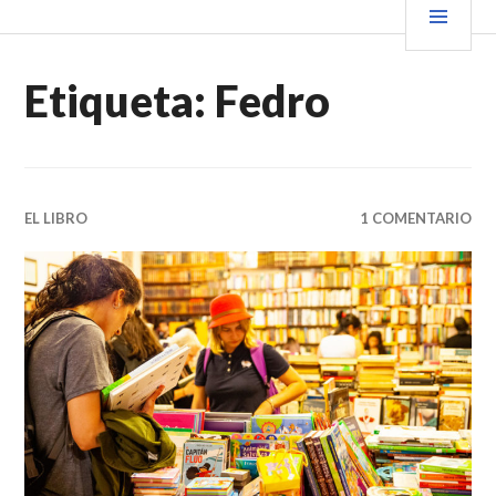
Saltar
PRIN
VENDER+LIBROS NOTICIAS
al
contenido.
Etiqueta:
Fedro
EL LIBRO
1 COMENTARIO