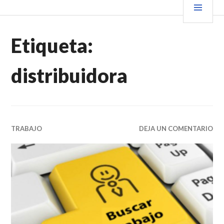
Saltar
PRIN
VENDER+LIBROS NOTICIAS
al
contenido.
Etiqueta:
distribuidora
TRABAJO
DEJA UN COMENTARIO