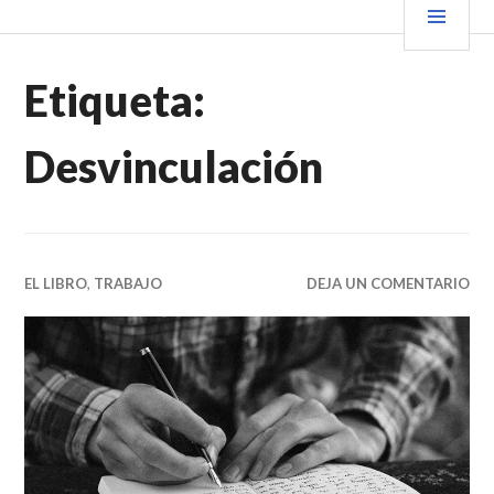
Saltar
PRIN
VENDER+LIBROS NOTICIAS
al
contenido.
Etiqueta:
Desvinculación
EL LIBRO
,
TRABAJO
DEJA UN COMENTARIO