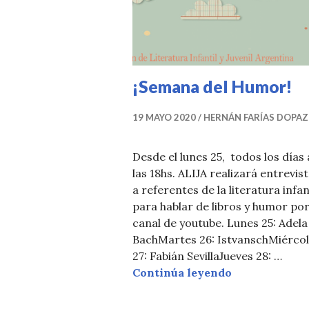
T
I
C
I
¡Semana del Humor!
A
S
19 MAYO 2020
HERNÁN FARÍAS DOPA
Desde el lunes 25, todos los días 
las 18hs. ALIJA realizará entrevis
a referentes de la literatura infan
para hablar de libros y humor por
canal de youtube. Lunes 25: Adela
BachMartes 26: IstvanschMiérco
27: Fabián SevillaJueves 28: …
¡Semana del 
Continúa leyendo