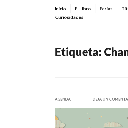
Saltar
V
Inicio
El Libro
Ferias
Tít
al
E
Curiosidades
contenido.
N
D
E
Etiqueta:
Chan
R
+
LI
B
R
O
AGENDA
DEJA UN COMENTA
S
N
O