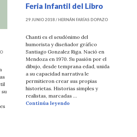
Feria Infantil del Libro
29 JUNIO 2018
HERNÁN FARÍAS DOPAZO
Chanti es el seudónimo del
humorista y diseñador gráfico
Santiago Gonzalez Riga. Nació en
ZO
Mendoza en 1970. Su pasión por el
dibujo, desde temprana edad, unida
a
a su capacidad narrativa le
tas
permitieron crear sus propias
til
historietas. Historias simples y
 su
realistas, marcadas …
Sobre Chanti, el ilustrador d
Continúa leyendo
les
Humor!