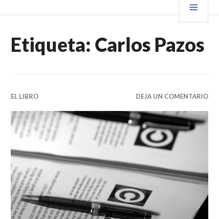
Saltar
PRIN
VENDER+LIBROS NOTICIAS
al
contenido.
Etiqueta:
Carlos Pazos
EL LIBRO
DEJA UN COMENTARIO