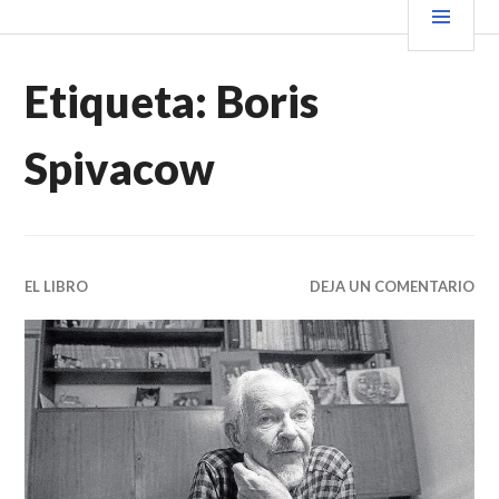
Saltar
PRIN
VENDER+LIBROS NOTICIAS
al
contenido.
Etiqueta:
Boris
Spivacow
EL LIBRO
DEJA UN COMENTARIO