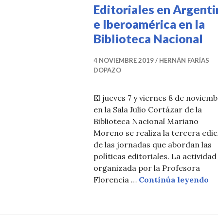
T
Editoriales en Argenti
I
e Iberoamérica en la
C
Biblioteca Nacional
I
A
4 NOVIEMBRE 2019
HERNÁN FARÍAS
DOPAZO
S
El jueves 7 y viernes 8 de noviem
en la Sala Julio Cortázar de la
Biblioteca Nacional Mariano
Moreno se realiza la tercera edic
de las jornadas que abordan las
políticas editoriales. La actividad
organizada por la Profesora
II
Florencia …
Continúa leyendo