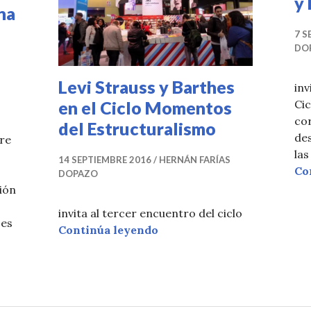
y
na
7 S
DO
Levi Strauss y Barthes
inv
en el Ciclo Momentos
Cic
cor
del Estructuralismo
des
bre
las
14 SEPTIEMBRE 2016
HERNÁN FARÍAS
Co
DOPAZO
ión
invita al tercer encuentro del ciclo
 es
Levi Strauss y Barthes en 
Continúa leyendo
I Jornadas sobre la Historia de las Políticas Editoriale