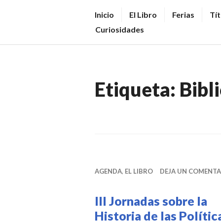
Saltar
V
Inicio
El Libro
Ferias
Tít
al
E
Curiosidades
contenido.
N
D
E
Etiqueta:
Bibl
R
+
LI
B
R
O
AGENDA
,
EL LIBRO
DEJA UN COMENTA
S
N
III Jornadas sobre la
O
Historia de las Polític