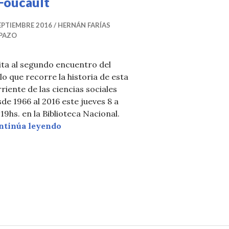
 Foucault
EPTIEMBRE 2016
HERNÁN FARÍAS
PAZO
ita al segundo encuentro del
lo que recorre la historia de esta
riente de las ciencias sociales
de 1966 al 2016 este jueves 8 a
 19hs. en la Biblioteca Nacional.
Momentos del estructuralismo: Lacan y 
ntinúa leyendo
el Ciclo Momentos del Estructuralismo
s en Argentina e Iberoamérica en la Biblioteca Nacional