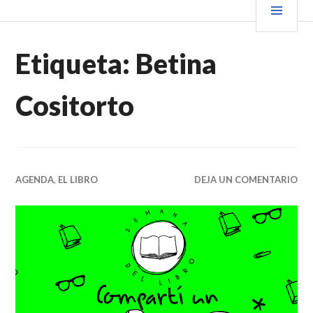
Saltar
PRIN
VENDER+LIBROS NOTICIAS
al
contenido.
Etiqueta:
Betina
Cositorto
AGENDA
,
EL LIBRO
DEJA UN COMENTARIO