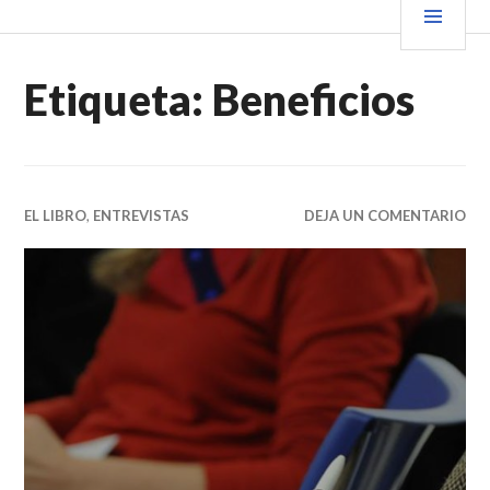
Saltar
PRIN
VENDER+LIBROS NOTICIAS
al
contenido.
Etiqueta:
Beneficios
EL LIBRO
,
ENTREVISTAS
DEJA UN COMENTARIO