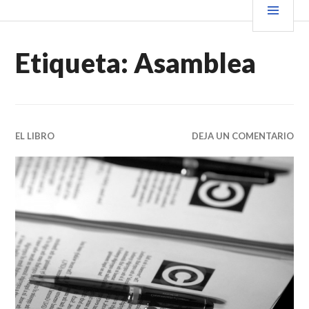
Saltar
PRIN
VENDER+LIBROS NOTICIAS
al
contenido.
Etiqueta:
Asamblea
EL LIBRO
DEJA UN COMENTARIO