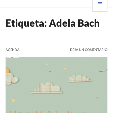
Saltar
PRIN
VENDER+LIBROS NOTICIAS
al
contenido.
Etiqueta:
Adela Bach
AGENDA
DEJA UN COMENTARIO